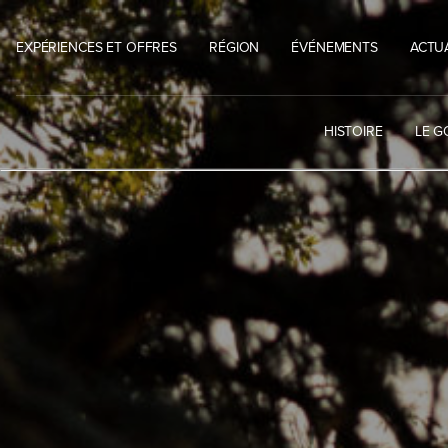
Skip
to
EXPÉRIENCES ET OFFRES
RÉGION
ÉVÉNEMENTS
ACTU
content
HISTOIRE
LE G