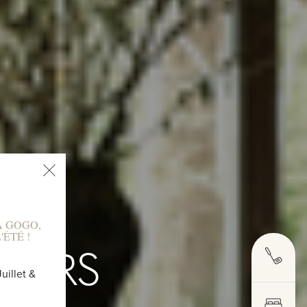
À GOGO,
ÉTÉ !
ISIRS
uillet &