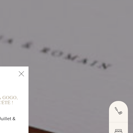
À GOGO,
ÉTÉ !
uillet &