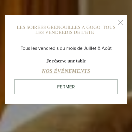
LES SOIRÉES GRENOUILLES À GOGO, TOUS
LES VENDREDIS DE L'ÉTÉ !
SÉMINAIRES
Tous les vendredis du mois de Juillet & Août
Je réserve une table
12:30
27°C
COUVERT
NOS ÉVÉNEMENTS
FERMER