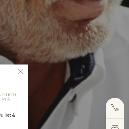
À GOGO,
ÉTÉ !
uillet &