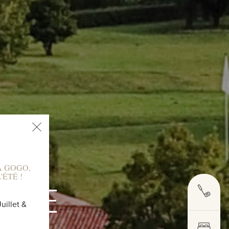
À GOGO,
ÉTÉ !
ESSE
uillet &