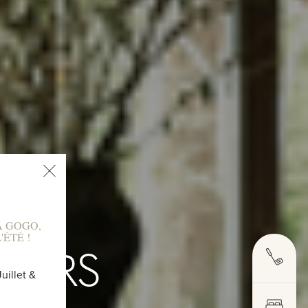
À GOGO,
ÉTÉ !
ISIRS
uillet &